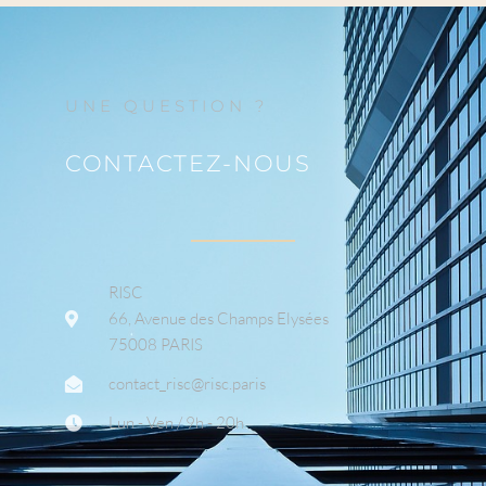
UNE QUESTION ?
CONTACTEZ-NOUS
RISC
66, Avenue des Champs Elysées
75008 PARIS
contact_risc@risc.paris
Lun - Ven / 9h - 20h