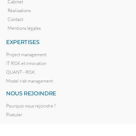
Cabinet
Réalisations
Contact
Mentions légales
EXPERTISES
Project management
IT RISK et innovation
QUANT - RISK
Model risk management
NOUS REJOINDRE
Pourquoi nous rejoindre ?
Postuler
Site réalisé par
Lucie BAUDU –
Copyright 2026 – RISC